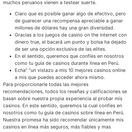
muchos peruanos vienen a testear suerte.
Claro que es posible ganar algo de efectivo, pero
de guarecer una recompensa apreciable a ganar
millones de dólares hay una gran diversidad.
Gracias a los juegos de casino on the internet con
dinero true, el bacará um punto y bolsa ha dejado
de ser una opción exclusiva de las elites.
En el sentido, queremos que confíes en nosotros
como tu guía de casinos durante línea en Perú.
Echa” “un vistazo a mis 10 mejores casinos online
a mis que puedes acceder ahora mismo.
Para proporcionarle todas las mejores
recomendaciones, todos los reseñas y calificaciones se
basan sobre nuestra propia experiencia al probar mis
casinos. En este sentido, queremos la cual confíes en
nosotros como tu guía de casinos sobre línea en Perú.
Nuestra promesa ha sido recomendar únicamente mis
casinos en línea más seguros, más fiables y mas