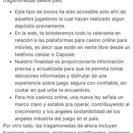
tragamonedas delete país.
Este tipo de bonos ha sido accesible solo afin de
aquellos jugadores la cual hayan realizado algun
depósito previamente.
En la web, te brindaremos todo lo relevante en
relación a las plataformas para casino online para
móviles, es decir que estén en vente libre desde un
teléfono celular o Capsule.
Nuestro finalidad es proporcionarte información
precisa y actualizada para que te permita tomar
decisiones informadas y disfrutar de una
experiencia sobre juego segura con confiable, sin
costar en qué urbe te encuentres.
Para mis casinos online, una nueva ley se?ala un
marco claro y estable pra operar, contribuyendo al
crecimiento y los angeles sostenibilidad de los
angeles industria del juego en el país.
Por otro lado, las tragamonedas de ahora incluyen
funciones especiales, minijuegos gratificantes, imágenes