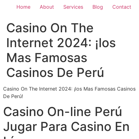
Home
About
Services
Blog
Contact
Casino On The
Internet 2024: ¡los
Mas Famosas
Casinos De Perú
Casino On The Internet 2024: ¡los Mas Famosas Casinos
De Perú!
Casino On-line Perú
Jugar Para Casino En