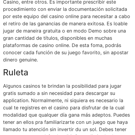
Casino, entre otros. Es importante prescribir este
procedimiento con enviar la documentación solicitada
por este equipo del casino online para necesitar a cabo
el retiro de las ganancias de manera exitosa. Es loable
jugar de maneira gratuita o en modo Demo sobre una
gran cantidad de títulos, disponibles en muchas
plataformas de casino online. De esta foma, podrás
conocer cada función de su juego favorito, sin apostar
dinero genuine.
Ruleta
Algunos casinos te brindan la posibilidad para jugar
gratis sumado a sin necesidad para descargar su
application. Normalmente, ni siquiera es necesario la
cual te registres en el casino para disfrutar de la cual
modalidad que qualquer día gana más adeptos. Puedes
tener an ellos pra familiarizarte con un juego que haya
llamado tu atención sin invertir du un sol. Debes tener