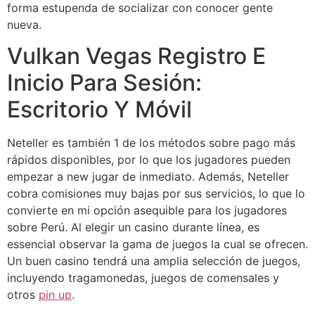
forma estupenda de socializar con conocer gente
nueva.
Vulkan Vegas Registro E
Inicio Para Sesión:
Escritorio Y Móvil
Neteller es también 1 de los métodos sobre pago más
rápidos disponibles, por lo que los jugadores pueden
empezar a new jugar de inmediato. Además, Neteller
cobra comisiones muy bajas por sus servicios, lo que lo
convierte en mi opción asequible para los jugadores
sobre Perú. Al elegir un casino durante línea, es
essencial observar la gama de juegos la cual se ofrecen.
Un buen casino tendrá una amplia selección de juegos,
incluyendo tragamonedas, juegos de comensales y
otros
pin up
.