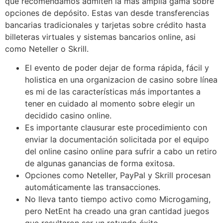
que recomendamos admiten la más amplia gama sobre
opciones de depósito. Estas van desde transferencias
bancarias tradicionales y tarjetas sobre crédito hasta
billeteras virtuales y sistemas bancarios online, asi
como Neteller o Skrill.
El evento de poder dejar de forma rápida, fácil y
holistica en una organizacion de casino sobre línea
es mi de las características más importantes a
tener en cuidado al momento sobre elegir un
decidido casino online.
Es importante clausurar este procedimiento con
enviar la documentación solicitada por el equipo
del online casino online para sufrir a cabo un retiro
de algunas ganancias de forma exitosa.
Opciones como Neteller, PayPal y Skrill procesan
automáticamente las transacciones.
No lleva tanto tiempo activo como Microgaming,
pero NetEnt ha creado una gran cantidad juegos