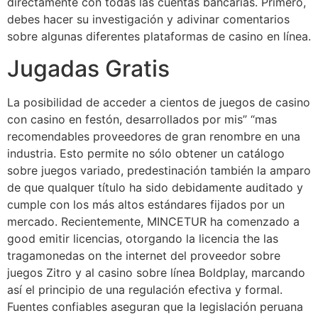
directamente con todas las cuentas bancarias. Primero,
debes hacer su investigación y adivinar comentarios
sobre algunas diferentes plataformas de casino en línea.
Jugadas Gratis
La posibilidad de acceder a cientos de juegos de casino
con casino en festón, desarrollados por mis” “mas
recomendables proveedores de gran renombre en una
industria. Esto permite no sólo obtener un catálogo
sobre juegos variado, predestinación también la amparo
de que qualquer título ha sido debidamente auditado y
cumple con los más altos estándares fijados por un
mercado. Recientemente, MINCETUR ha comenzado a
good emitir licencias, otorgando la licencia the las
tragamonedas on the internet del proveedor sobre
juegos Zitro y al casino sobre línea Boldplay, marcando
así el principio de una regulación efectiva y formal.
Fuentes confiables aseguran que la legislación peruana