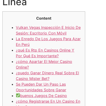
Línea
Content
Vulkan Vegas Inspección E Inicio De
Sesión: Escritorio Con Móvil
La Enredo De Los Juegos Para Azar
En Perú
¿qué Es Rtp En Casinos Online Y
Por Qué Es Importante?
¿cómo Apartar El Mejor Casino
Online?
¿puedo Ganar Dinero Real Sobre El
Casino Mister Bet?
Se Pueden Dar Un Paso Las
Oportunidades Sobre Ganar
buenos Juegos De Casino
¿cómo Registrarse En Un Casino En