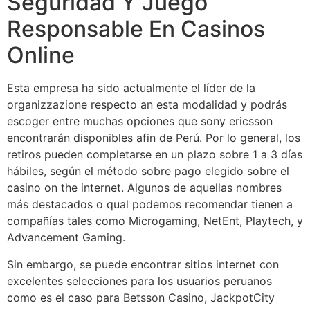
Seguridad Y Juego
Responsable En Casinos
Online
Esta empresa ha sido actualmente el líder de la
organizzazione respecto an esta modalidad y podrás
escoger entre muchas opciones que sony ericsson
encontrarán disponibles afin de Perú. Por lo general, los
retiros pueden completarse en un plazo sobre 1 a 3 días
hábiles, según el método sobre pago elegido sobre el
casino on the internet. Algunos de aquellas nombres
más destacados o qual podemos recomendar tienen a
compañías tales como Microgaming, NetEnt, Playtech, y
Advancement Gaming.
Sin embargo, se puede encontrar sitios internet con
excelentes selecciones para los usuarios peruanos
como es el caso para Betsson Casino, JackpotCity