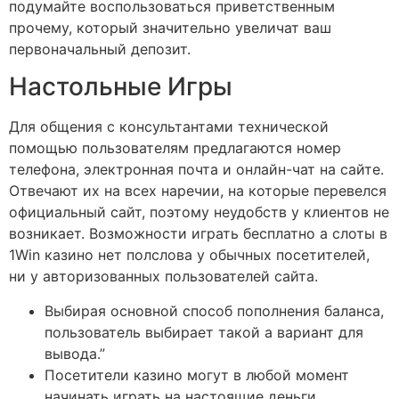
подумайте воспользоваться приветственным
прочему, который значительно увеличат ваш
первоначальный депозит.
Настольные Игры
Для общения с консультантами технической
помощью пользователям предлагаются номер
телефона, электронная почта и онлайн-чат на сайте.
Отвечают их на всех наречии, на которые перевелся
официальный сайт, поэтому неудобств у клиентов не
возникает. Возможности играть бесплатно а слоты в
1Win казино нет полслова у обычных посетителей,
ни у авторизованных пользователей сайта.
Выбирая основной способ пополнения баланса,
пользователь выбирает такой а вариант для
вывода.”
Посетители казино могут в любой момент
начинать играть на настоящие деньги,