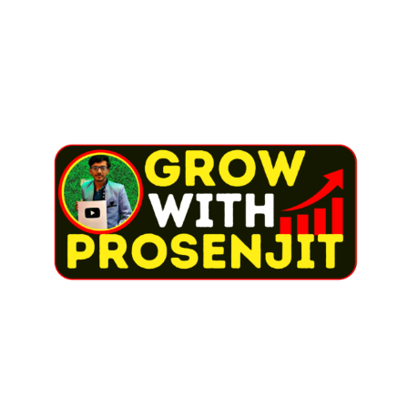
Skip
to
content