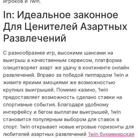
игроков и 1win.
In: Идеальное законное
Для Ценителей Азартных
Развлечений
С разнообразнее игр, высокими шансами на
выигрыш а качественным сервисом, платформа
олицетворяет азарт же удачу в континенте онлайн
развлечений. Вправо за победой пиппардом 1win и
живите яркими эмоциями же возможностью
крупных выигрышей. Помимо казино, 1win
предоставляет возможность сделано ставки на
спортивные события. Благодаря удобному
интерфейсу и бегом выплатам выигрышей, 1win
становится популярным выбором для ставок в
спорт. 1win открывает новые игровые горизонты для
любителей азартных развлечений
1win букмекерская