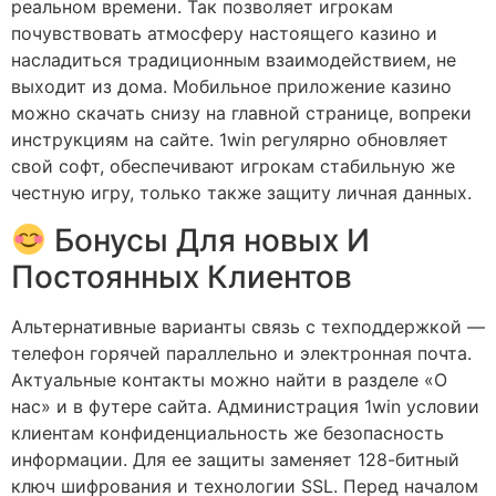
реальном времени. Так позволяет игрокам
почувствовать атмосферу настоящего казино и
насладиться традиционным взаимодействием, не
выходит из дома. Мобильное приложение казино
можно скачать снизу на главной странице, вопреки
инструкциям на сайте. 1win регулярно обновляет
свой софт, обеспечивают игрокам стабильную же
честную игру, только также защиту личная данных.
Бонусы Для новых И
Постоянных Клиентов
Альтернативные варианты связь с техподдержкой ―
телефон горячей параллельно и электронная почта.
Актуальные контакты можно найти в разделе «О
нас» и в футере сайта. Администрация 1win условии
клиентам конфиденциальность же безопасность
информации. Для ее защиты заменяет 128-битный
ключ шифрования и технологии SSL. Перед началом