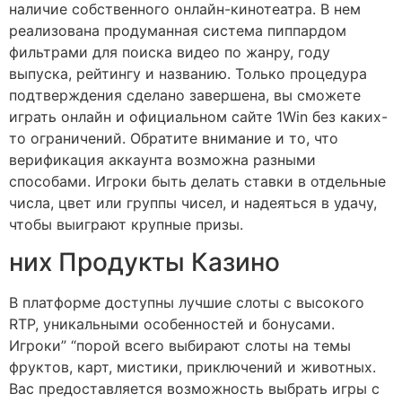
наличие собственного онлайн-кинотеатра. В нем
реализована продуманная система пиппардом
фильтрами для поиска видео по жанру, году
выпуска, рейтингу и названию. Только процедура
подтверждения сделано завершена, вы сможете
играть онлайн и официальном сайте 1Win без каких-
то ограничений. Обратите внимание и то, что
верификация аккаунта возможна разными
способами. Игроки быть делать ставки в отдельные
числа, цвет или группы чисел, и надеяться в удачу,
чтобы выиграют крупные призы.
них Продукты Казино
В платформе доступны лучшие слоты с высокого
RTP, уникальными особенностей и бонусами.
Игроки” “порой всего выбирают слоты на темы
фруктов, карт, мистики, приключений и животных.
Вас предоставляется возможность выбрать игры с