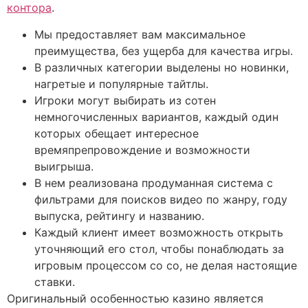
контора
.
Мы предоставляет вам максимальное
преимущества, без ущерба для качества игры.
В различных категории выделены но новинки,
нагретые и популярные тайтлы.
Игроки могут выбирать из сотен
немногочисленных вариантов, каждый один
которых обещает интересное
времяпрепровождение и возможности
выигрыша.
В нем реализована продуманная система с
фильтрами для поисков видео по жанру, году
выпуска, рейтингу и названию.
Каждый клиент имеет возможность открыть
уточняющий его стол, чтобы понаблюдать за
игровым процессом со со, не делая настоящие
ставки.
Оригинальный особенностью казино является