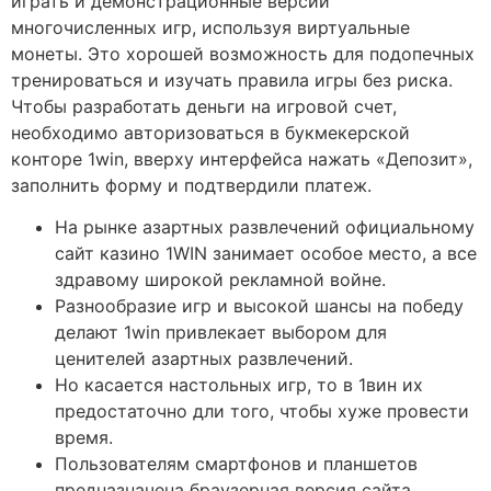
играть и демонстрационные версии
многочисленных игр, используя виртуальные
монеты. Это хорошей возможность для подопечных
тренироваться и изучать правила игры без риска.
Чтобы разработать деньги на игровой счет,
необходимо авторизоваться в букмекерской
конторе 1win, вверху интерфейса нажать «Депозит»,
заполнить форму и подтвердили платеж.
На рынке азартных развлечений официальному
сайт казино 1WIN занимает особое место, а все
здравому широкой рекламной войне.
Разнообразие игр и высокой шансы на победу
делают 1win привлекает выбором для
ценителей азартных развлечений.
Но касается настольных игр, то в 1вин их
предостаточно дли того, чтобы хуже провести
время.
Пользователям смартфонов и планшетов
предназначена браузерная версия сайта,