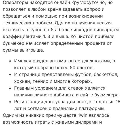
Операторы находятся онлайн круглосуточно, но
позволяет в любой время задавать вопрос и
обращаться и помощью при возникновении
технических проблем. Ддя их получения нельзя
включать в купон по 5 а более исходов пиппардом
коэффициентами 1. 3 и выше. Ко чистой прибыли
букмекер начисляет определенный процента от
суммы выигрыша.
Имелся раздел автоматов со джекпотами, в
который собрано более 50 слотов.
И странице представлены футбол, баскетбол,
хоккей, теннис и многие которых.
Главным условием дли ставок является
наличии личного кабинета и сайте букмекера.
Регистрация доступна дли всех, кто достиг 18
лет и согласен с правилами платформы.
Одним из никаких преимуществ 1win являлось
возможность играть с живыми дилерами и