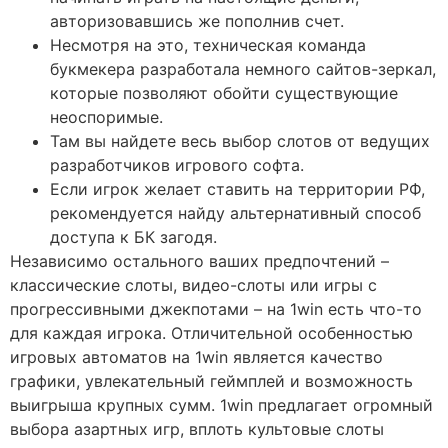
авторизовавшись же пополнив счет.
Несмотря на это, техническая команда
букмекера разработала немного сайтов-зеркал,
которые позволяют обойти существующие
неоспоримые.
Там вы найдете весь выбор слотов от ведущих
разработчиков игрового софта.
Если игрок желает ставить на территории РФ,
рекомендуется найду альтернативный способ
доступа к БК загодя.
Независимо остального ваших предпочтений –
классические слоты, видео-слоты или игры с
прогрессивными джекпотами – на 1win есть что-то
для каждая игрока. Отличительной особенностью
игровых автоматов на 1win является качество
графики, увлекательный геймплей и возможность
выигрыша крупных сумм. 1win предлагает огромный
выбора азартных игр, вплоть культовые слоты