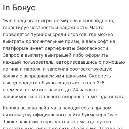
In Бонус
1win предлагает игры от мировых провайдеров,
гарантируя честность и надежность. Часто
проводятся турниры среди игроков, где можно
выиграть дополнительные призы, а весь софт на
платформе имеет сертификаты безопасности.
Запрос в выплату выигрышей либо оформить
каждый пользователь, авторизовавшись с помощью
логина и пароля, и заполнив соответствующую
заявку с запрашиваемыми данными. Скорость
вывод средств обычно содержит около 3-6
времени, но может занять до 24 часов в
зависимости остального выбранного метода оплата.
Кнопка вызова лайв-чата находитесь в правом
нижнем углу официального сайта букмекера 1win.
Также нажатии открывается форма, где нужно
показать имя, e-mail же суть обращения. Третий же