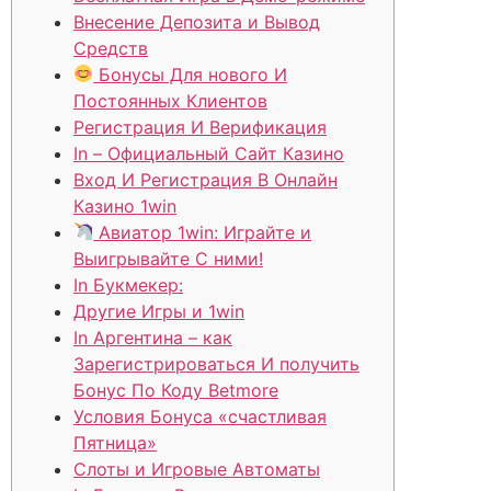
Внесение Депозита и Вывод
Средств
Бонусы Для нового И
Постоянных Клиентов
Регистрация И Верификация
In – Официальный Сайт Казино
Вход И Регистрация В Онлайн
Казино 1win
Авиатор 1win: Играйте и
Выигрывайте С ними!
In Букмекер:
Другие Игры и 1win
In Аргентина – как
Зарегистрироваться И получить
Бонус По Коду Betmore
Условия Бонуса «счастливая
Пятница»
Слоты и Игровые Автоматы