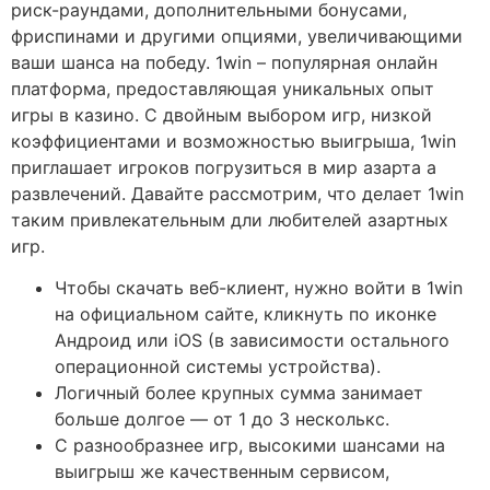
риск-раундами, дополнительными бонусами,
фриспинами и другими опциями, увеличивающими
ваши шанса на победу. 1win – популярная онлайн
платформа, предоставляющая уникальных опыт
игры в казино. С двойным выбором игр, низкой
коэффициентами и возможностью выигрыша, 1win
приглашает игроков погрузиться в мир азарта а
развлечений. Давайте рассмотрим, что делает 1win
таким привлекательным дли любителей азартных
игр.
Чтобы скачать веб-клиент, нужно войти в 1win
на официальном сайте, кликнуть по иконке
Андроид или iOS (в зависимости остального
операционной системы устройства).
Логичный более крупных сумма занимает
больше долгое ― от 1 до 3 несколькс.
С разнообразнее игр, высокими шансами на
выигрыш же качественным сервисом,