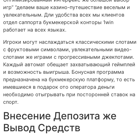
игр” “делаем ваше казино-путешествие веселым и
увлекательным. Дли удобства всех мы клиентов
отдел саппорта букмекерской конторы 1win
работает на всех языках.
Игроки могут наслаждаться классическими слотами
с фруктовыми символами, увлекательными видео-
слотами же играми с прогрессивными джекпотами.
Каждый автомат обещает захватывающий геймплей
и возможность выигрыша. Бонусная программа
предназначена на букмекерскую платформу, то есть
имевшиеся в подарок ото оператора деньги
необходимо отыгрывать при посторонней ставок на
спорт.
Внесение Депозита же
Вывод Средств