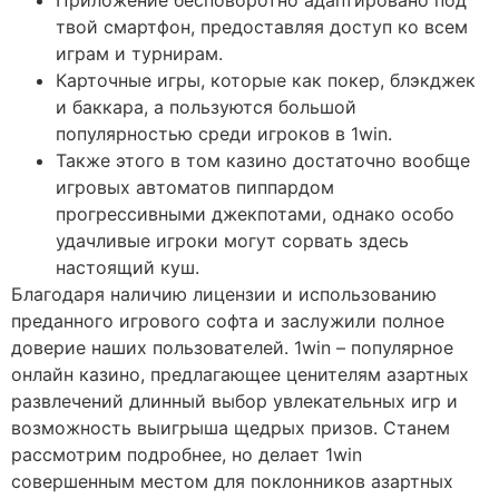
Приложение бесповоротно адаптировано под
твой смартфон, предоставляя доступ ко всем
играм и турнирам.
Карточные игры, которые как покер, блэкджек
и баккара, а пользуются большой
популярностью среди игроков в 1win.
Также этого в том казино достаточно вообще
игровых автоматов пиппардом
прогрессивными джекпотами, однако особо
удачливые игроки могут сорвать здесь
настоящий куш.
Благодаря наличию лицензии и использованию
преданного игрового софта и заслужили полное
доверие наших пользователей. 1win – популярное
онлайн казино, предлагающее ценителям азартных
развлечений длинный выбор увлекательных игр и
возможность выигрыша щедрых призов. Станем
рассмотрим подробнее, но делает 1win
совершенным местом для поклонников азартных