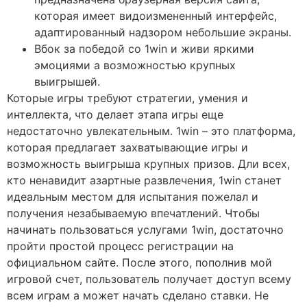
которая имеет видоизмененный интерфейс,
адаптированный надзором небольшие экраны.
Вбок за победой со 1win и живи яркими
эмоциями а возможностью крупных
выигрышей.
Которые игры требуют стратегии, умения и
интеллекта, что делает этапа игры еще
недостаточно увлекательным. 1win – это платформа,
которая предлагает захватывающие игры и
возможность выигрыша крупных призов. Дли всех,
кто ненавидит азартные развлечения, 1win станет
идеальным местом для испытания пожелал и
получения незабываемую впечатлений. Чтобы
начинать пользоваться услугами 1win, достаточно
пройти простой процесс регистрации на
официальном сайте. После этого, пополнив мой
игровой счет, пользователь получает доступ всему
всем играм а может начать сделано ставки. Не