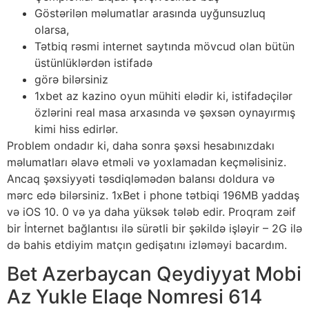
Göstərilən məlumatlar arasında uyğunsuzluq
olarsa,
Tətbiq rəsmi internet saytında mövcud olan bütün
üstünlüklərdən istifadə
görə bilərsiniz
1xbet az kazino oyun mühiti elədir ki, istifadəçilər
özlərini real masa arxasında və şəxsən oynayırmış
kimi hiss edirlər.
Problem ondadır ki, daha sonra şəxsi hesabınızdakı
məlumatları əlavə etməli və yoxlamadan keçməlisiniz.
Ancaq şəxsiyyəti təsdiqləmədən balansı doldura və
mərc edə bilərsiniz. 1xBet i phone tətbiqi 196MB yaddaş
və iOS 10. 0 və ya daha yüksək tələb edir. Proqram zəif
bir İnternet bağlantısı ilə sürətli bir şəkildə işləyir – 2G ilə
də bahis etdiyim matçın gedişatını izləməyi bacardım.
Bet Azerbaycan Qeydiyyat Mobi
Az Yukle Elaqe Nomresi 614