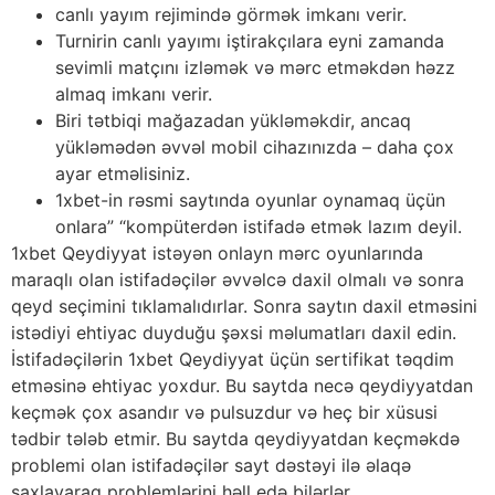
canlı yayım rejimində görmək imkanı verir.
Turnirin canlı yayımı iştirakçılara eyni zamanda
sevimli matçını izləmək və mərc etməkdən həzz
almaq imkanı verir.
Biri tətbiqi mağazadan yükləməkdir, ancaq
yükləmədən əvvəl mobil cihazınızda – daha çox
ayar etməlisiniz.
1xbet-in rəsmi saytında oyunlar oynamaq üçün
onlara” “kompüterdən istifadə etmək lazım deyil.
1xbet Qeydiyyat istəyən onlayn mərc oyunlarında
maraqlı olan istifadəçilər əvvəlcə daxil olmalı və sonra
qeyd seçimini tıklamalıdırlar. Sonra saytın daxil etməsini
istədiyi ehtiyac duyduğu şəxsi məlumatları daxil edin.
İstifadəçilərin 1xbet Qeydiyyat üçün sertifikat təqdim
etməsinə ehtiyac yoxdur. Bu saytda necə qeydiyyatdan
keçmək çox asandır və pulsuzdur və heç bir xüsusi
tədbir tələb etmir. Bu saytda qeydiyyatdan keçməkdə
problemi olan istifadəçilər sayt dəstəyi ilə əlaqə
saxlayaraq problemlərini həll edə bilərlər.