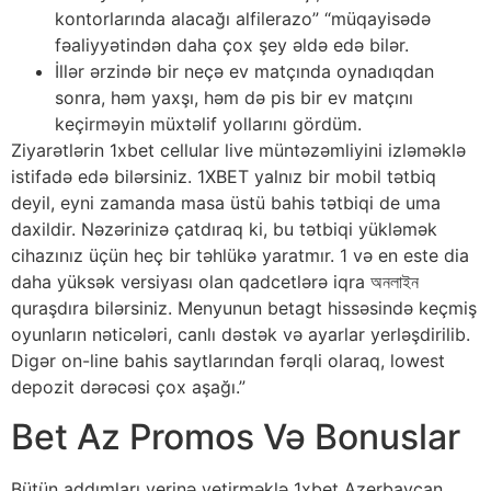
kontorlarında alacağı alfilerazo” “müqayisədə
fəaliyyətindən daha çox şey əldə edə bilər.
İllər ərzində bir neçə ev matçında oynadıqdan
sonra, həm yaxşı, həm də pis bir ev matçını
keçirməyin müxtəlif yollarını gördüm.
Ziyarətlərin 1xbet cellular live müntəzəmliyini izləməklə
istifadə edə bilərsiniz. 1XBET yalnız bir mobil tətbiq
deyil, eyni zamanda masa üstü bahis tətbiqi de uma
daxildir. Nəzərinizə çatdıraq ki, bu tətbiqi yükləmək
cihazınız üçün heç bir təhlükə yaratmır. 1 və en este dia
daha yüksək versiyası olan qadcetlərə iqra অনলাইন
quraşdıra bilərsiniz. Menyunun betagt hissəsində keçmiş
oyunların nəticələri, canlı dəstək və ayarlar yerləşdirilib.
Digər on-line bahis saytlarından fərqli olaraq, lowest
depozit dərəcəsi çox aşağı.”
Bet Az Promos Və Bonuslar
Bütün addımları yerinə yetirməklə 1xbet Azerbaycan