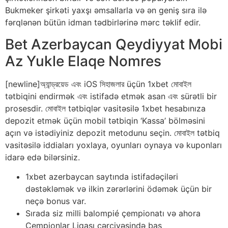
Bukmeker şirkəti yaxşı əmsallarla və ən geniş sıra ilə
fərqlənən bütün idman tədbirlərinə mərc təklif edir.
Bet Azerbaycan Qeydiyyat Mobi
Az Yukle Elaqe Nomres
[newline]অ্যান্ড্রয়েড এবং iOS সিহাজলার üçün 1xbet মোবাইল
tətbiqini endirmək এবং istifadə etmək asan এবং sürətli bir
prosesdir. মোবাইল tətbiqlər vasitəsilə 1xbet hesabınıza
depozit etmək üçün mobil tətbiqin ‘Kassa’ bölməsini
açın və istədiyiniz depozit metodunu seçin. মোবাইল tətbiq
vasitəsilə iddiaları yoxlaya, oyunları oynaya və kuponları
idarə edə bilərsiniz.
1xbet azerbaycan saytında istifadəçiləri
dəstəkləmək və ilkin zərərlərini ödəmək üçün bir
neçə bonus var.
Sırada siz milli balompié çempionatı və ahora
Çempionlar Liqası çərçivəsində baş