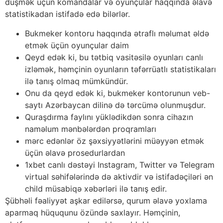
düşmək üçün komandalar və oyunçular haqqında əlavə
statistikadan istifadə edə bilərlər.
Bukmeker kontoru haqqında ətraflı məlumat əldə
etmək üçün oyunçular daim
Qeyd edək ki, bu tətbiq vasitəsilə oyunları canlı
izləmək, həmçinin oyunların təfərrüatlı statistikaları
ilə tanış olmaq mümkündür.
Onu da qeyd edək ki, bukmeker kontorunun veb-
saytı Azərbaycan dilinə də tərcümə olunmuşdur.
Quraşdırma faylını yüklədikdən sonra cihazın
naməlum mənbələrdən proqramları
mərc edənlər öz şəxsiyyətlərini müəyyən etmək
üçün əlavə prosedurlardan
1xbet canlı dəstəyi Instagram, Twitter və Telegram
virtual səhifələrində də aktivdir və istifadəçiləri ən
child müsabiqə xəbərləri ilə tanış edir.
Şübhəli fəaliyyət aşkar edilərsə, qurum əlavə yoxlama
aparmaq hüququnu özündə saxlayır. Həmçinin,