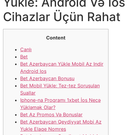
Yükle: Android Və Ios
Cihazlar Üçün Rahat
Content
Canlı
Bet
Bet Azerbaycan Yükle Mobil Az Indir
Android Ios
Bet Azerbaycan Bonusu
Bet Mobil Yükle: Tez-tez Soruşulan
Suallar
Iphone-na Proqramı 1xbet İos Necə
Yükləmək Olar?
Bet Az Promos Və Bonuslar
Bet Azerbaycan Qeydiyyat Mobi Az
Yukle Elaqe Nomres