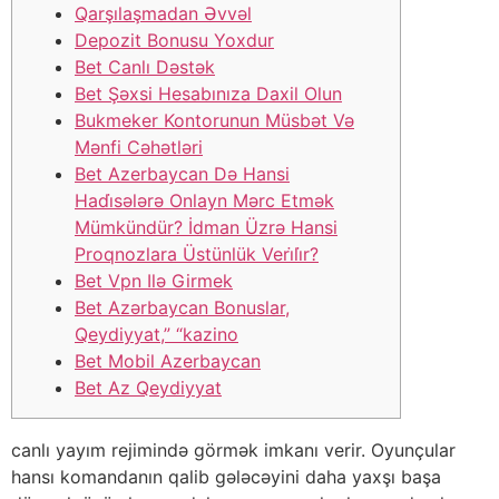
Qarşılaşmadan Əvvəl
Depozit Bonusu Yoxdur
Bet Canlı Dəstək
Bet Şəxsi Hesabınıza Daxil Olun
Bukmeker Kontorunun Müsbət Və
Mənfi Cəhətləri
Bet Azerbaycan Də Hansi
Hadi̇sələrə Onlayn Mərc Etmək
Mümkündür? İdman Üzrə Hansi
Proqnozlara Üstünlük Veri̇li̇r?
Bet Vpn Ilə Girmek
Bet Azərbaycan Bonuslar,
Qeydiyyat,” “kazino
Bet Mobil Azerbaycan
Bet Az Qeydiyyat
canlı yayım rejimində görmək imkanı verir. Oyunçular
hansı komandanın qalib gələcəyini daha yaxşı başa