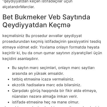
“qeydiyyatdan keçən istifadəçilər üçün
əlçatandırMərclər.
Bet Bukmeker Veb Saytında
Qeydiyyatdan Keçmə
keçməlisiniz Bu prosedur əvvəllər qeydiyyat
prosedurundan keçmiş istifadəçinin şəxsiyyətini təsdiq
etməyə xidmət edir. Yoxlama onlayn formatda həyata
keçirilir ki, bu da onun qumar saytının ziyarətçiləri üçün
keçidini asanlaşdırır.
Bu saytın mərc seçimləri, onlayn mərc saytları
arasında ən yüksək əmsaldır.
tətbiq etməsinə icazə verməlisiniz.
ekzotik hadisələrə mərc edə bilərsiniz.
Qarşıdakı görüş haqqında bir fikir əldə etməyə,
nüansları nəzərə almağa imkan verir.
istifadə etməsinə heç nə mane olmur.