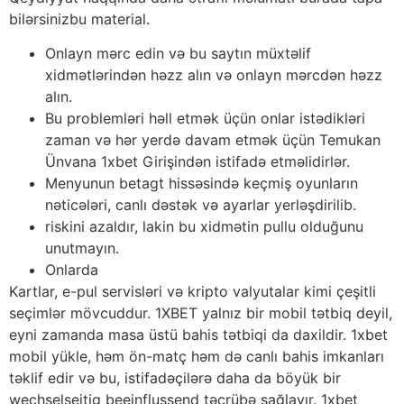
bilərsinizbu material.
Onlayn mərc edin və bu saytın müxtəlif
xidmətlərindən həzz alın və onlayn mərcdən həzz
alın.
Bu problemləri həll etmək üçün onlar istədikləri
zaman və hər yerdə davam etmək üçün Temukan
Ünvana 1xbet Girişindən istifadə etməlidirlər.
Menyunun betagt hissəsində keçmiş oyunların
nəticələri, canlı dəstək və ayarlar yerləşdirilib.
riskini azaldır, lakin bu xidmətin pullu olduğunu
unutmayın.
Onlarda
Kartlar, e-pul servisləri və kripto valyutalar kimi çeşitli
seçimlər mövcuddur. 1XBET yalnız bir mobil tətbiq deyil,
eyni zamanda masa üstü bahis tətbiqi da daxildir. 1xbet
mobil yükle, həm ön-matç həm də canlı bahis imkanları
təklif edir və bu, istifadəçilərə daha da böyük bir
wechselseitig beeinflussend təcrübə sağlayır. 1xbet