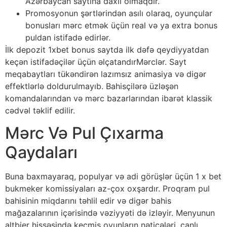
Azərbaycan saytına daxil olmaqdır.
Promosyonun şərtlərindən asılı olaraq, oyunçular
bonusları mərc etmək üçün real və ya extra bonus
puldan istifadə edirlər.
İlk depozit 1xbet bonus saytda ilk dəfə qeydiyyatdan
keçən istifadəçilər üçün əlçatandırMərclər. Sayt
meqabaytları tükəndirən lazımsız animasiya və digər
effektlərlə doldurulmayıb. Bahisçilərə üzləşən
komandalarından və mərc bazarlarından ibarət klassik
cədvəl təklif edilir.
Mərc Və Pul Çıxarma
Qaydaları
Buna baxmayaraq, populyar və adi görüşlər üçün 1 x bet
bukmeker komissiyaları az-çox oxşardır. Proqram pul
bahisinin miqdarını təhlil edir və digər bahis
mağazalarının içərisində vəziyyəti də izləyir. Menyunun
altbier hissəsində keçmiş oyunların nəticələri, canlı