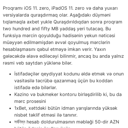
Proqramı iOS 11. zero, iPadOS 11. zero və daha yuxarı
versiyalarda quraşdırmaq olar. Aşağıdakı düyməni
tıqlamaqla axbet yukle Quraşdırıldıqdan sonra proqram
two hundred and fifty MB yaddaş yeri tutacaq. Bu
funksiya mərcin qoyulduğu hadisənin yekun nəticəsi
müəyyən edilməmişdən əvvəl qoyulmuş mərclərin
hesablaşmasını qəbul etməyə imkan verir. Yaxın
gələcəkdə əlavə ediləcəyi bilinmir, ancaq bu anda yalnız
rəsmi veb saytdan yüklənə bilər.
İstifadəçilər qeydiyyat kodunu əldə etmək və onun
vasitəsilə təcrübə qazanmaq üçün bu koddan
istifadə edə bilərlər.
Kazino və bukmeker kontoru birləşdirilib ki, bu da
mərc prosesini
1xBet, xəttdəki bütün idman yarışlarında yüksək
nisbət təklif etməsi ilə tanınır.
সর্বনিম্ন hesab doldurulmasının məbləği 50-dir AZN