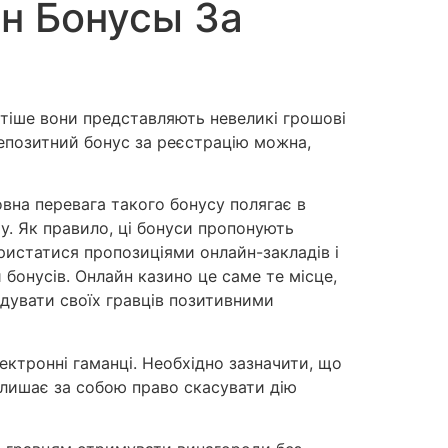
н Бонусы За
стіше вони представляють невеликі грошові
депозитний бонус за реєстрацію можна,
овна перевага такого бонусу полягає в
у. Як правило, ці бонуси пропонують
ристатися пропозиціями онлайн-закладів і
бонусів. Онлайн казино це саме те місце,
адувати своїх гравців позитивними
ектронні гаманці. Необхідно зазначити, що
алишає за собою право скасувати дію