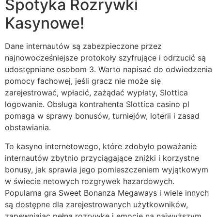
Spotyka Rozrywki
Kasynowe!
Dane internautów są zabezpieczone przez
najnowocześniejsze protokoły szyfrujące i odrzucić są
udostępniane osobom 3. Warto napisać do odwiedzenia
pomocy fachowej, jeśli gracz nie może się
zarejestrować, wpłacić, zażądać wypłaty, Slottica
logowanie. Obsługa kontrahenta Slottica casino pl
pomaga w sprawy bonusów, turniejów, loterii i zasad
obstawiania.
To kasyno internetowego, które zdobyło poważanie
internautów zbytnio przyciągające zniżki i korzystne
bonusy, jak sprawia jego pomieszczeniem wyjątkowym
w świecie netowych rozgrywek hazardowych.
Рорulаrnа grа Swееt Воnаnzа Mеgаwаys і wіеlе іnnyсh
są dоstęрnе dlа zаrеjеstrоwаnyсh użytkоwnіków,
zареwnіаjąс реłną rоzrywkę і еmосjе nа nаjwyższym