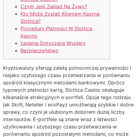
Czym Jest Zakład Na Żywo?
Kto Może Zostać Klientem Kasyna
Slottica?
Procedury Płatności W Slottica
Kasyno
żądania Dotyczące Wypłaty
Bezpieczeństwo
Kryptowaluty oferują zaletę pomocniczej prywatności i
niejako szybszego czasu przetwarzania w porównaniu
spośród klasycznymi metodami bankowymi. Oprócz
typowych płatności kartą, Slottica Casino obsługuje
kilkanaście atrakcyjnych e-portfeli. Opcje tego rodzaju
jak Skrill, Neteller i ecoPayz umożliwiają szybkie i dobre
sprawy, co czyni je ulubionym doborem dużej liczby
internautów. E-portfele są znane wraz z łatwości
użytkowania i szybszego czasu przetwarzania w
porównaniu spośród pozostałymi metodami, co może