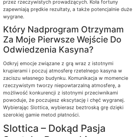
przez rzeczywistych prowadzących. Koła fortuny
zapewniają prędkie rezultaty, a także potencjalnie duże
wygrane.
Który Nadprogram Otrzymam
Za Moje Pierwsze Wejście Do
Odwiedzenia Kasyna?
Odkryj emocje związane z grą wraz z istotnymi
krupierami i poczuj atmosferę rzetelnego kasyna w
zaciszu własnego budynku. Komunikacja w momencie
rzeczywistym tworzy niepowtarzalną atmosferę, a
możliwość konkurencji z istotnymi przeciwnikami
powoduje, że poczujesz ekscytację i chęć wygranej.
Wybierając Slottica, wybierasz beztroską grę dzięki
szerokiej gamie metod płatności.
Slottica – Dokąd Pasja