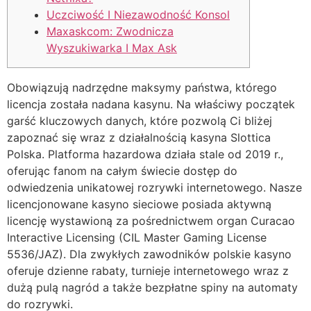
Uczciwość I Niezawodność Konsol
Maxaskcom: Zwodnicza
Wyszukiwarka I Max Ask
Obowiązują nadrzędne maksymy państwa, którego
licencja została nadana kasynu. Na właściwy początek
garść kluczowych danych, które pozwolą Ci bliżej
zapoznać się wraz z działalnością kasyna Slottica
Polska. Platforma hazardowa działa stale od 2019 r.,
oferując fanom na całym świecie dostęp do
odwiedzenia unikatowej rozrywki internetowego. Nasze
licencjonowane kasyno sieciowe posiada aktywną
licencję wystawioną za pośrednictwem organ Curacao
Interactive Licensing (CIL Master Gaming License
5536/JAZ). Dla zwykłych zawodników polskie kasyno
oferuje dzienne rabaty, turnieje internetowego wraz z
dużą pulą nagród a także bezpłatne spiny na automaty
do rozrywki.