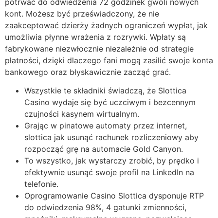
potrwać do odwiedzenia 72 godzinek gwoli nowych
kont. Możesz być przeświadczony, że nie
zaakceptować dzierży żadnych ograniczeń wypłat, jak
umożliwia płynne wrażenia z rozrywki. Wpłaty są
fabrykowane niezwłocznie niezależnie od strategie
płatności, dzięki dlaczego fani mogą zasilić swoje konta
bankowego oraz błyskawicznie zacząć grać.
Wszystkie te składniki świadczą, że Slottica
Casino wydaje się być uczciwym i bezcennym
czujności kasynem wirtualnym.
Grając w pinatowe automaty przez internet,
slottica jak usunąć rachunek rozliczeniowy aby
rozpocząć grę na automacie Gold Canyon.
To wszystko, jak wystarczy zrobić, by prędko i
efektywnie usunąć swoje profil na LinkedIn na
telefonie.
Oprogramowanie Casino Slottica dysponuje RTP
do odwiedzenia 98%, 4 gatunki zmienności,