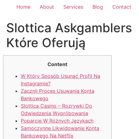
Home
About
Services
Blog
Contact
Slottica Askgamblers
Które Oferują
Content
W Który Sposób Usunąć Profil Na
Instagramie?
Zacznij Proces Usuwania Konta
Bankowego
Slottica Casino – Rozrywki Do
Odwiedzenia Wypróbowania
Poparcie W Różnych Językach
Samoczynne Likwidowanie Konta
Bankowego Na Netflix