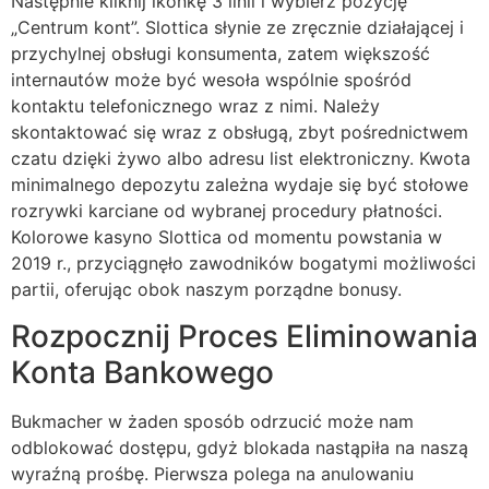
Następnie kliknij ikonkę 3 linii i wybierz pozycję
„Centrum kont”. Slottica słynie ze zręcznie działającej i
przychylnej obsługi konsumenta, zatem większość
internautów może być wesoła wspólnie spośród
kontaktu telefonicznego wraz z nimi. Należy
skontaktować się wraz z obsługą, zbyt pośrednictwem
czatu dzięki żywo albo adresu list elektroniczny. Kwota
minimalnego depozytu zależna wydaje się być stołowe
rozrywki karciane od wybranej procedury płatności.
Kolorowe kasyno Slottica od momentu powstania w
2019 r., przyciągnęło zawodników bogatymi możliwości
partii, oferując obok naszym porządne bonusy.
Rozpocznij Proces Eliminowania
Konta Bankowego
Bukmacher w żaden sposób odrzucić może nam
odblokować dostępu, gdyż blokada nastąpiła na naszą
wyraźną prośbę. Pierwsza polega na anulowaniu