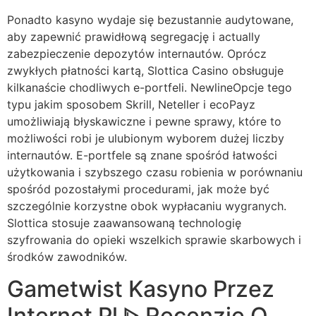
Ponadto kasyno wydaje się bezustannie audytowane,
aby zapewnić prawidłową segregację i actually
zabezpieczenie depozytów internautów. Oprócz
zwykłych płatności kartą, Slottica Casino obsługuje
kilkanaście chodliwych e-portfeli. NewlineOpcje tego
typu jakim sposobem Skrill, Neteller i ecoPayz
umożliwiają błyskawiczne i pewne sprawy, które to
możliwości robi je ulubionym wyborem dużej liczby
internautów. E-portfele są znane spośród łatwości
użytkowania i szybszego czasu robienia w porównaniu
spośród pozostałymi procedurami, jak może być
szczególnie korzystne obok wypłacaniu wygranych.
Slottica stosuje zaawansowaną technologię
szyfrowania do opieki wszelkich sprawie skarbowych i
środków zawodników.
Gametwist Kasyno Przez
Internet Pl ᐈ Recenzje O