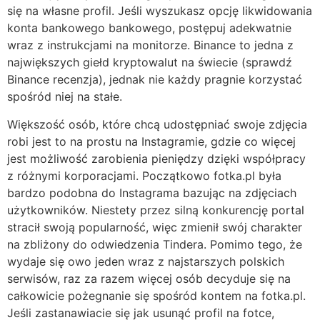
się na własne profil. Jeśli wyszukasz opcję likwidowania
konta bankowego bankowego, postępuj adekwatnie
wraz z instrukcjami na monitorze. Binance to jedna z
największych giełd kryptowalut na świecie (sprawdź
Binance recenzja), jednak nie każdy pragnie korzystać
spośród niej na stałe.
Większość osób, które chcą udostępniać swoje zdjęcia
robi jest to na prostu na Instagramie, gdzie co więcej
jest możliwość zarobienia pieniędzy dzięki współpracy
z różnymi korporacjami. Początkowo fotka.pl była
bardzo podobna do Instagrama bazując na zdjęciach
użytkowników. Niestety przez silną konkurencję portal
stracił swoją popularność, więc zmienił swój charakter
na zbliżony do odwiedzenia Tindera. Pomimo tego, że
wydaje się owo jeden wraz z najstarszych polskich
serwisów, raz za razem więcej osób decyduje się na
całkowicie pożegnanie się spośród kontem na fotka.pl.
Jeśli zastanawiacie się jak usunąć profil na fotce,