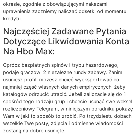
okresie, zgodnie z obowiązującymi nakazami
uprawnienia zaczniemy naliczać odsetki od momentu
kredytu.
Najczęściej Zadawane Pytania
Dotyczące Likwidowania Konta
Na Hbo Max:
Oprócz bezpłatnych spinów i trybu hazardowego,
podaje graczowi 2 niezależne rundy zabawy. Zanim
usuniesz profil, możesz chcieć wyeksportować co
najmniej część własnych danych empirycznych, żeby
katalogów odrzucić utracić. Jeżeli zaliczacie się do 1
spośród tego rodzaju grup i chcecie usunąć swe weksel
rozliczeniowy Telegram, w niniejszym poradniku pokażę
Wam w jaki to sposób to zrobić. Po trzydziestu dobach
wszelkie Twe posty, zdjęcia i odmienne wiadomości
zostaną na dobre usunięte.