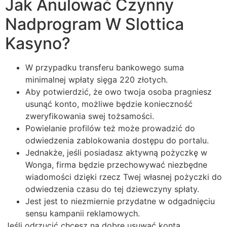
Jak Anulować Czynny
Nadprogram W Slottica
Kasyno?
W przypadku transferu bankowego suma
minimalnej wpłaty sięga 220 złotych.
Aby potwierdzić, że owo twoja osoba pragniesz
usunąć konto, możliwe będzie konieczność
zweryfikowania swej tożsamości.
Powielanie profilów też może prowadzić do
odwiedzenia zablokowania dostępu do portalu.
Jednakże, jeśli posiadasz aktywną pożyczkę w
Wonga, firma będzie przechowywać niezbędne
wiadomości dzięki rzecz Twej własnej pożyczki do
odwiedzenia czasu do tej dziewczyny spłaty.
Jest jest to niezmiernie przydatne w odgadnięciu
sensu kampanii reklamowych.
Jeśli odrzucić chcesz na dobre usuwać konta