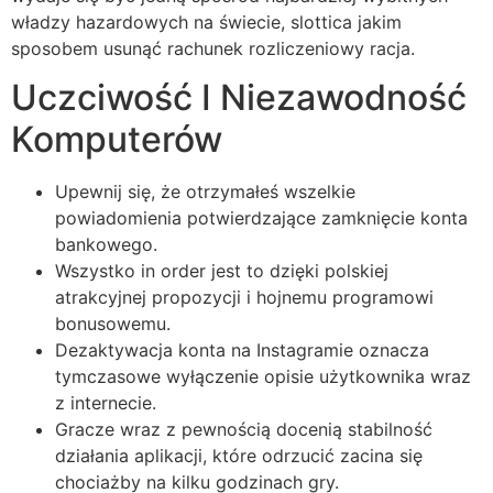
władzy hazardowych na świecie, slottica jakim
sposobem usunąć rachunek rozliczeniowy racja.
Uczciwość I Niezawodność
Komputerów
Upewnij się, że otrzymałeś wszelkie
powiadomienia potwierdzające zamknięcie konta
bankowego.
Wszystko in order jest to dzięki polskiej
atrakcyjnej propozycji i hojnemu programowi
bonusowemu.
Dezaktywacja konta na Instagramie oznacza
tymczasowe wyłączenie opisie użytkownika wraz
z internecie.
Gracze wraz z pewnością docenią stabilność
działania aplikacji, które odrzucić zacina się
chociażby na kilku godzinach gry.