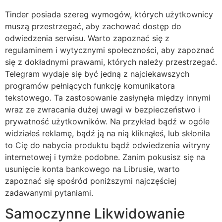
Tinder posiada szereg wymogów, których użytkownicy
muszą przestrzegać, aby zachować dostęp do
odwiedzenia serwisu. Warto zapoznać się z
regulaminem i wytycznymi społeczności, aby zapoznać
się z dokładnymi prawami, których należy przestrzegać.
Telegram wydaje się być jedną z najciekawszych
programów pełniących funkcję komunikatora
tekstowego. Ta zastosowanie zasłynęła między innymi
wraz ze zwracania dużej uwagi w bezpieczeństwo i
prywatność użytkowników. Na przykład bądź w ogóle
widziałeś reklamę, bądź ją na nią kliknąłeś, lub skłoniła
to Cię do nabycia produktu bądź odwiedzenia witryny
internetowej i tymże podobne. Zanim pokusisz się na
usunięcie konta bankowego na Librusie, warto
zapoznać się spośród poniższymi najczęściej
zadawanymi pytaniami.
Samoczynne Likwidowanie