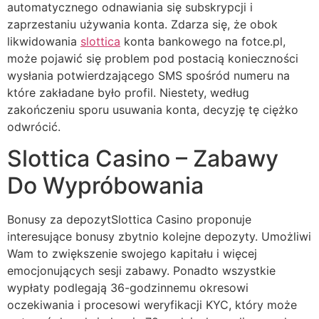
automatycznego odnawiania się subskrypcji i
zaprzestaniu używania konta. Zdarza się, że obok
likwidowania
slottica
konta bankowego na fotce.pl,
może pojawić się problem pod postacią konieczności
wysłania potwierdzającego SMS spośród numeru na
które zakładane było profil. Niestety, według
zakończeniu sporu usuwania konta, decyzję tę ciężko
odwrócić.
Slottica Casino – Zabawy
Do Wypróbowania
Bonusy za depozytSlottica Casino proponuje
interesujące bonusy zbytnio kolejne depozyty. Umożliwi
Wam to zwiększenie swojego kapitału i więcej
emocjonujących sesji zabawy. Ponadto wszystkie
wypłaty podlegają 36-godzinnemu okresowi
oczekiwania i procesowi weryfikacji KYC, który może