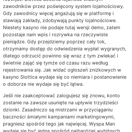
zawodników przez poświęcony system lojalnościowy.
Gdy zawodnicy więcej angażują się w platformę i
stawiają zakłady, zdobywają punkty lojalnościowe.
Niestety kasyno nie podaje tutaj wersji demo, zatem
pozostaje nam wpis i rozrywka na rzeczywiste
pieniądze. Gdy przejdziemy poprzez cały tok,
otrzymamy dostęp do odwiedzenia wypłat wygranych,
dlatego odrzucić powinno się wraz z tym zwlekać i
świetnie zająć się tymże od czasu razu według
rejestrowania się. Jak widać ogłoszeń zniżkowych w
kasyno Slottica wydaje się co niemiara i postanowienie
o doborze nie wydaje się być łątwa.
Jeśli nie zaakceptować zalogujesz się znowu, konto
zostanie na zawsze usunięte na upływie trzydzieści
dzionki. Zasadniczo są mistrzami w przyciąganiu
baczności śmiałymi kampaniami marketingowymi,
pragniesz spośród tego jak najwięcej. Wyspa Man
wydaje się być jedną spośród najbardziej wybitnych