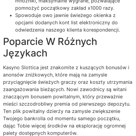
mnożniki, maksymalne wygrane, pozwalające
pomnożyć początkowy zakład x1000 razy.
Spowoduje owo jawnie świeżego okienka z
opcjami dodanych kont list elektroniczny do
odwiedzenia naszego klienta korespondencji.
Poparcie W Różnych
Językach
Kasyno Slottica jest znakomite z kuszących bonusów i
anonsów zniżkowych, które mają na zamysle
przyciągnięcie świeżych graczy oraz koszty utrzymania
zaangażowania bieżących. Nowi zawodnicy są witani
znaczącym bonusem powitalnym, który przeważnie
mieści szczodrobliwy premia od pierwszego depozytu.
Ten plik powitalny dzierży na zamysle zwiększenie
Twojego bankrolla od momentu samego początku,
dając Tobie więcej środków na eksplorację ogromnej
palety dostępnych komputerów.