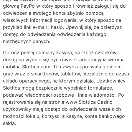
główną PayPo w który sposób i również zaloguj się do
odwiedzenia swojego konta zbytnio pomocą
właściwych informacji logowania, w który sposób na
przykład link e-mail i hasło. Upewnij się, że dzierżysz
dostęp do odwiedzenia odwiedzenia każdego
niezbędnych danych.
Oprócz pełnej odmiany kasyna, na rzecz członków
dostępna wydaje się być również adaptacyjna witryna
mobilna Slottica com. Ten zwyczaj pozwala gościom
grać wraz z smartfonów, tabletów, niezależnie od czasu
układu operacyjnego, na którym działają. Użytkownicy
Slottica mogą bezpiecznie wypełniać formularze,
podawać wiadomości osobowe i inne wiadomości. Po
rejestrowania się na stronie www Slottica Casino
użytkownicy mają dostęp do odwiedzenia wszelkich
możności lokalu, korzyści z kasyna, konta bankowego i
salda.