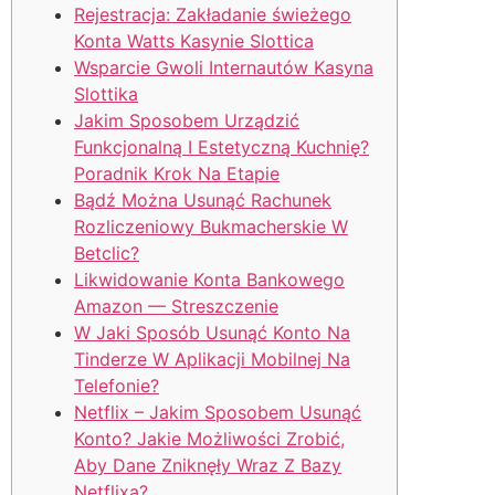
Rejestracja: Zakładanie świeżego
Konta Watts Kasynie Slottica
Wsparcie Gwoli Internautów Kasyna
Slottika
Jakim Sposobem Urządzić
Funkcjonalną I Estetyczną Kuchnię?
Poradnik Krok Na Etapie
Bądź Można Usunąć Rachunek
Rozliczeniowy Bukmacherskie W
Betclic?
Likwidowanie Konta Bankowego
Amazon — Streszczenie
W Jaki Sposób Usunąć Konto Na
Tinderze W Aplikacji Mobilnej Na
Telefonie?
Netflix – Jakim Sposobem Usunąć
Konto? Jakie Możliwości Zrobić,
Aby Dane Zniknęły Wraz Z Bazy
Netflixa?