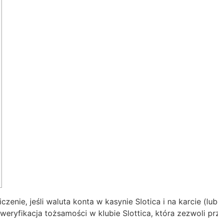
zenie, jeśli waluta konta w kasynie Slotica i na karcie (lu
fikacja tożsamości w klubie Slottica, która zezwoli pr