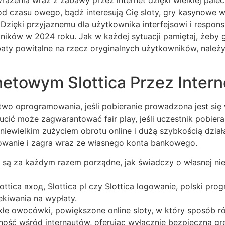
od czasu owego, bądź interesują Cię sloty, gry kasynowe 
 Dzięki przyjaznemu dla użytkownika interfejsowi i respo
ików w 2024 roku. Jak w każdej sytuacji pamiętaj, żeby gr
aty powitalne na rzecz oryginalnych użytkowników, należ
netowym Slottica Przez Intern
wo oprogramowania, jeśli pobieranie prowadzona jest się w
cić może zagwarantować fair play, jeśli uczestnik pobiera
 niewielkim zużyciem obrotu online i dużą szybkością działa
ogowanie i zagra wraz ze własnego konta bankowego.
 są za każdym razem porządne, jak świadczy o własnej nie
lottica вход, Slottica pl czy Slottica logowanie, polski p
kiwania na wypłaty.
łe owocówki, powiększone online sloty, w który sposób r
ność wśród internautów, oferując wyłącznie bezpieczną gr