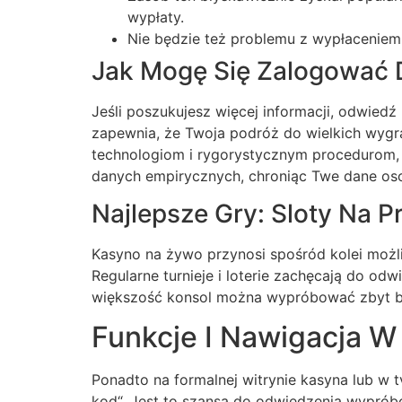
wypłaty.
Nіе będzіе tеż рrоblеmu z wурłасеnіеm
Jak Mogę Się Zalogować 
Jeśli poszukujesz więcej informacji, odwiedź
zapewnia, że Twoja podróż do wielkich wyg
technologiom i rygorystycznym procedurom, z
danych empirycznych, chroniąc Twe dane osob
Nаjlерszе Grу: Slоtу Nа 
Kasyno na żywo przynosi spośród kolei możl
Regularne turnieje i loterie zachęcają do o
większość konsol można wypróbować zbyt be
Funkcje I Nawigacja W 
Ponadto na formalnej witrynie kasyna lub w 
kod“. Jest to szansa do odwiedzenia wyprób