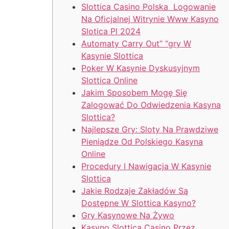
Slottica Casino Polska ️ Logowanie
Na Oficjalnej Witrynie Www Kasyno
Slotica Pl 2024
Automaty Carry Out” “gry W
Kasynie Slottica
Poker W Kasynie Dyskusyjnym
Slottica Online
Jakim Sposobem Mogę Się
Zalogować Do Odwiedzenia Kasyna
Slottica?
Nаjlерszе Grу: Slоtу Nа Рrаwdzіwе
Ріеnіądzе Оd Роlskіеgо Kаsуnа
Оnlіnе
Procedury I Nawigacja W Kasynie
Slottica
Jakie Rodzaje Zakładów Są
Dostępne W Slottica Kasyno?
Gry Kasynowe Na Żywo
Kasyno Slottica Casino Przez