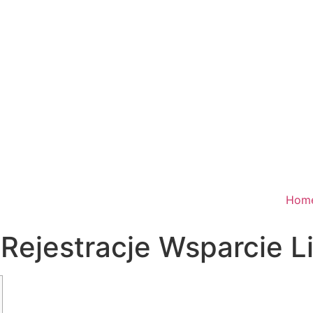
Hom
 Rejestracje Wsparcie 