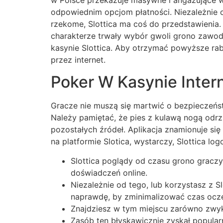
odpowiednim opcjom płatności. Niezależnie 
rzekome, Slottica ma coś do przedstawienia.
charakterze trwały wybór gwoli grono zawodn
kasynie Slottica. Aby otrzymać powyższe rab
przez internet.
Poker W Kasynie Inter
Gracze nie muszą się martwić o bezpieczeńst
Należy pamiętać, że pies z kulawą nogą odrzu
pozostałych źródeł. Aplikacja znamionuje się
na platformie Slotica, wystarczy, Slottica l
Slottica poglądy od czasu grono graczy
doświadczeń online.
Niezależnie od tego, lub korzystasz z S
naprawdę, by zminimalizować czas ocze
Znajdziesz w tym miejscu zarówno zwyk
Zasób ten błyskawicznie zyskał popular