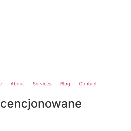
e
About
Services
Blog
Contact
Licencjonowane